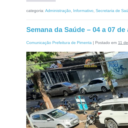
categoria:
Administração
,
Informativo
,
Secretaria de Sa
Semana da Saúde – 04 a 07 de 
Comunicação Prefeitura de Pimenta
|
Postado em
11 de