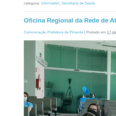
categoria:
Informativo
,
Secretaria de Saúde
Oficina Regional da Rede de A
Comunicação Prefeitura de Pimenta
|
Postado em
17 d