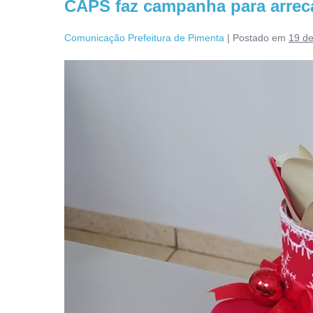
CAPS faz campanha para arreca
Comunicação Prefeitura de Pimenta
|
Postado em
19 d