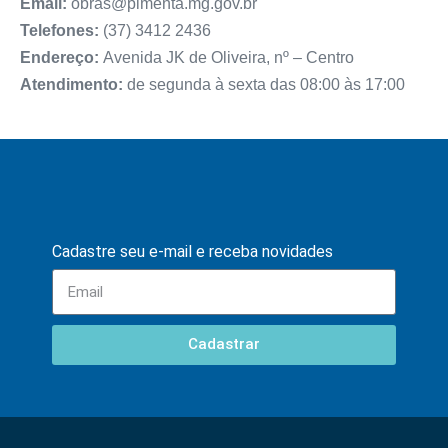
Email:
obras@pimenta.mg.gov.br
Telefones:
(37) 3412 2436
Endereço:
Avenida JK de Oliveira, nº – Centro
Atendimento:
de segunda à sexta das 08:00 às 17:00
Cadastre seu e-mail e receba novidades
Cadastrar